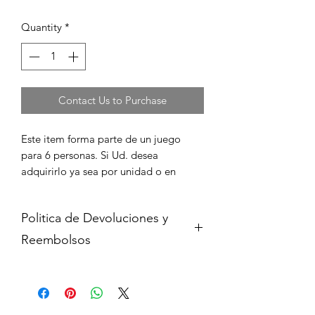
Quantity
*
Contact Us to Purchase
Este item forma parte de un juego 
para 6 personas. Si Ud. desea 
adquirirlo ya sea por unidad o en 
juego completo, por favor cont?ctenos 
para informarse de su disponibilidad y 
Politica de Devoluciones y
para coordinar la compra en caso de 
que est? disponible.
Reembolsos
Cambios y devoluciones dentro de 15
dias de haber adquirido contra
presentacion del comprobante de