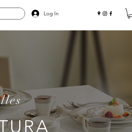
Log In
lles
NTURA