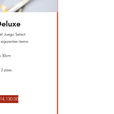
Deluxe
el Juego Select
siguientes items:
n 30cm
 2 pzas.
14,130.00