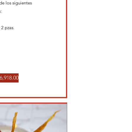
de los
siguientes
:
 2 pzas.
6,918.00