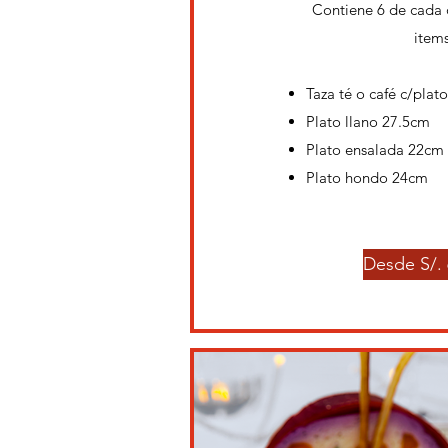
Contiene 6 de cada 
items
Taza té o café c/plato
Plato llano 27.5cm
Plato ensalada 22cm
Plato hondo 24cm
Desde S/. 