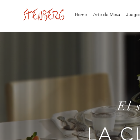
Home
Arte de Mesa
Juegos 
El 
LA C