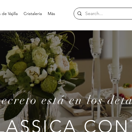
de Vajilla
Cristalería
Más
secreto está en los deta
LASSICA CO