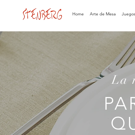
Home
Arte de Mesa
Juegos 
La 
PA
Q