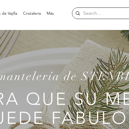
de Vajilla
Cristalería
Más
mantelería de STEN
RA QUE SU M
UEDE FABULO