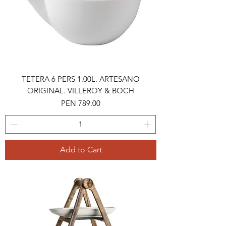
TETERA 6 PERS 1.00L. ARTESANO
ORIGINAL. VILLEROY & BOCH
Price
PEN 789.00
Add to Cart