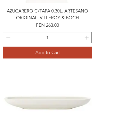
AZUCARERO C/TAPA 0.30L. ARTESANO
ORIGINAL. VILLEROY & BOCH
Price
PEN 263.00
Add to Cart