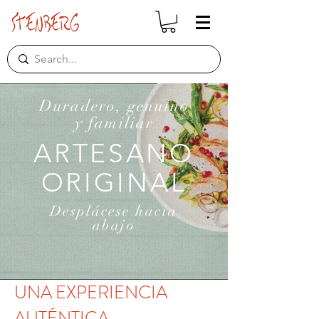
Duradero, genuino
y familiar
ARTESANO
ORIGINAL
Desplácese
hacia
abajo
UNA EXPERIENCIA
AUTÉNTICA