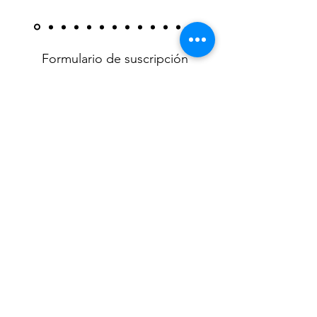
Formulario de suscripción
Enviar
Av. Sta. Cruz 1131,
Av. La Encalada 109,
Miraflores
Surco
15074, Lima, Perú
15023, Lima, Perú
(01) 447-1668
Libro de reclamaciones
© 2024 Stenberg, a brand of ViewCorp SAC, all rights