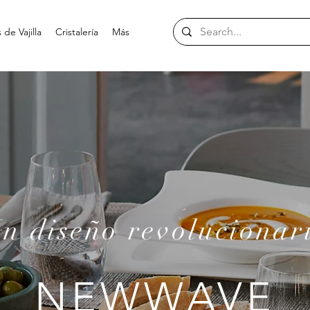
de Vajilla
Cristalería
Más
n diseño revolucionar
NEWWAVE