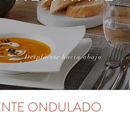
Desplácese
hacia abajo
ENTE ONDULADO