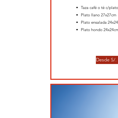
Taza café o té c/plato
Plato llano 27x27cm
Plato ensalada 24x2
Plato hondo 24x24c
Desde S/. 