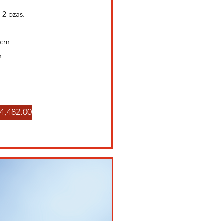
 2 pzas.
4cm
m
4,482.00