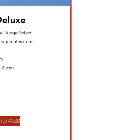
Deluxe
el Juego Select
 siguientes items:
cm
 2 pzas.
7,974.00