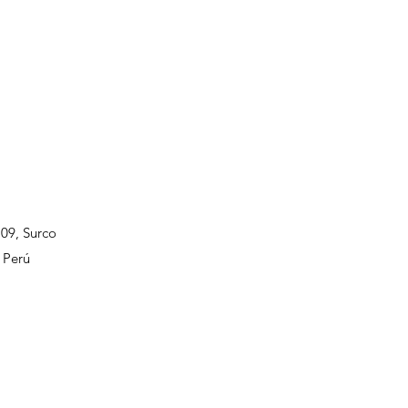
109, Surco
 Perú