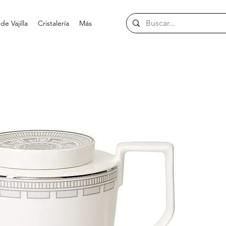
e Vajilla
Cristalería
Más