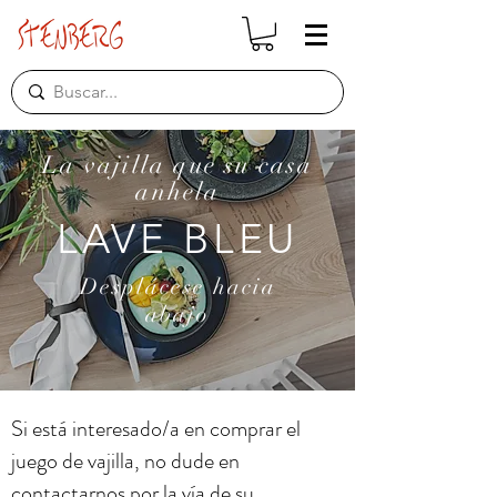
La vajilla que su casa
anhela
LAVE BLEU
Desplácese hacia
abajo
Si está interesado/a en comprar el
juego de vajilla, no dude en
contactarnos por la vía de su