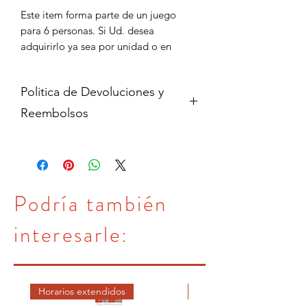
Este item forma parte de un juego 
para 6 personas. Si Ud. desea 
adquirirlo ya sea por unidad o en 
juego completo, por favor cont?ctenos 
para informarse de su disponibilidad y 
Politica de Devoluciones y
para coordinar la compra en caso de 
que est? disponible.
Reembolsos
Cambios y devoluciones dentro de 15
dias de haber adquirido contra
presentacion del comprobante de
pago en su empaque original y sin uso.
Podría también
Toda garantia sobre los productos es
de fabrica.
interesarle:
Horarios extendidos
DICIEMBRE