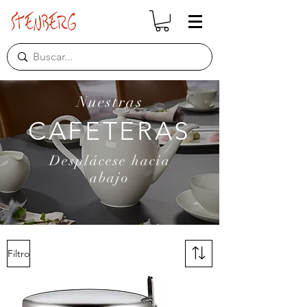
Nuestras
CAFETERAS
Desplácese hacia
abajo
Filtro