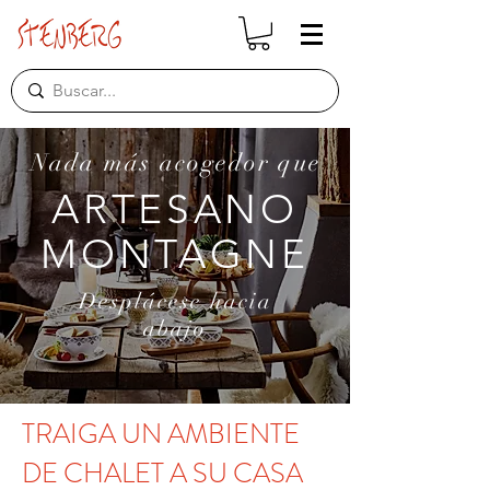
Nada más acogedor que
ARTESANO
MONTAGNE
Desplácese hacia
abajo
TRAIGA UN AMBIENTE
DE CHALET A SU CASA