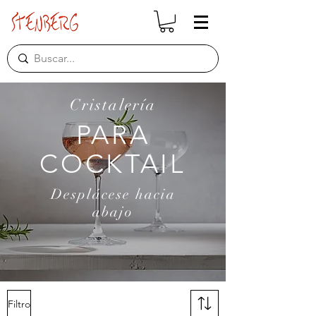
Cristalería
PARA
COCKTAIL
Desplácese hacia
abajo
Filtro