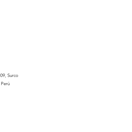
109, Surco
 Perú