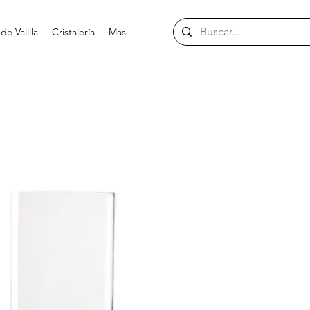
e Vajilla
Cristalería
Más