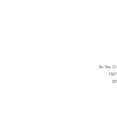
Av. Sta. C
1507
(0