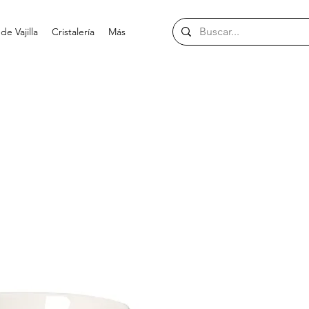
e Vajilla
Cristalería
Más