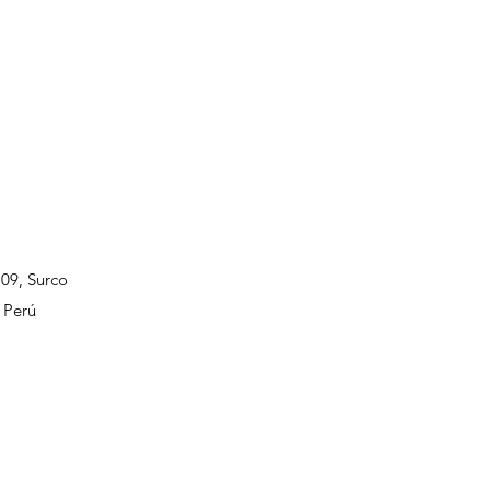
109, Surco
 Perú