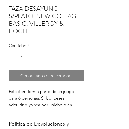
TAZA DESAYUNO
S/PLATO. NEW COTTAGE
BASIC. VILLEROY &
BOCH
Cantidad
*
Contáctanos para comprar
Este item forma parte de un juego 
para 6 personas. Si Ud. desea 
adquirirlo ya sea por unidad o en 
juego completo, por favor cont?ctenos 
para informarse de su disponibilidad y 
Politica de Devoluciones y
para coordinar la compra en caso de 