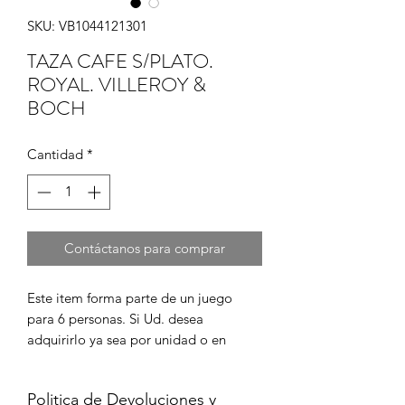
SKU: VB1044121301
TAZA CAFE S/PLATO.
ROYAL. VILLEROY &
BOCH
Cantidad
*
Contáctanos para comprar
Este item forma parte de un juego 
para 6 personas. Si Ud. desea 
adquirirlo ya sea por unidad o en 
juego completo, por favor cont?ctenos 
para informarse de su disponibilidad y 
Politica de Devoluciones y
para coordinar la compra en caso de 