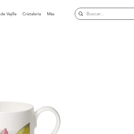
e Vajilla
Cristalería
Más