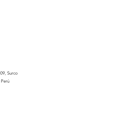
109, Surco
 Perú