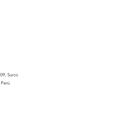
109, Surco
 Perú