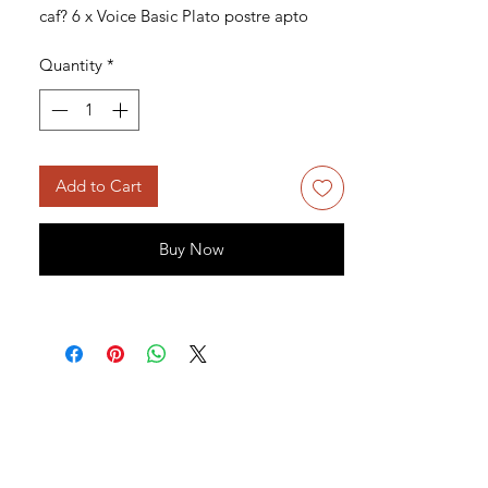
caf? 6 x Voice Basic Plato postre apto 
para lavavajillas, apto para microondas
Quantity
*
Add to Cart
Buy Now