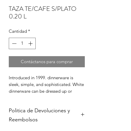
TAZA TE/CAFE S/PLATO
0.20 L
Cantidad
*
Contáctanos para comprar
Introduced in 1999. dinnerware is 
sleek, simple, and sophisticated. White 
dinnerware can be dressed up or 
down, depending on the occasion. 
Most of the world's top chefs favor 
Politica de Devoluciones y
white dinnerware as the background 
for presenting their culinary creations. 
Reembolsos
White-bodied dinnerware is the 