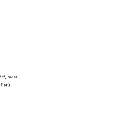
109, Surco
 Perú