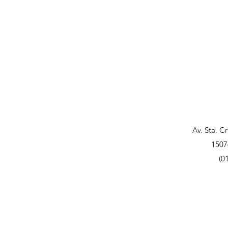
Av. Sta. C
1507
(0