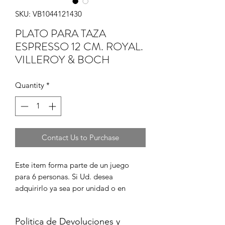
SKU: VB1044121430
PLATO PARA TAZA
ESPRESSO 12 CM. ROYAL.
VILLEROY & BOCH
Quantity
*
Contact Us to Purchase
Este item forma parte de un juego 
para 6 personas. Si Ud. desea 
adquirirlo ya sea por unidad o en 
juego completo, por favor cont?ctenos 
para informarse de su disponibilidad y 
Politica de Devoluciones y
para coordinar la compra en caso de 