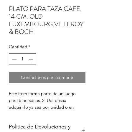
PLATO PARA TAZA CAFE,
14 CM. OLD
LUXEMBOURG.VILLEROY
& BOCH
Cantidad
*
Contáctanos para comprar
Este item forma parte de un juego 
para 6 personas. Si Ud. desea 
adquirirlo ya sea por unidad o en 
juego completo, por favor cont?ctenos 
para informarse de su disponibilidad y 
Politica de Devoluciones y
para coordinar la compra en caso de 