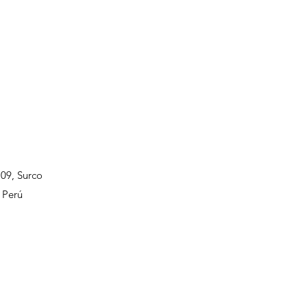
109, Surco
 Perú