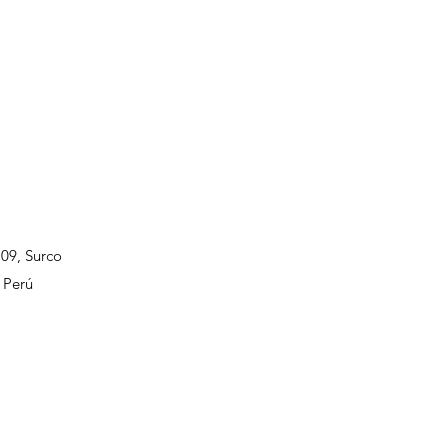
109, Surco
 Perú