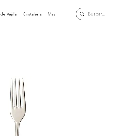
e Vajilla
Cristalería
Más