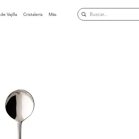
e Vajilla
Cristalería
Más