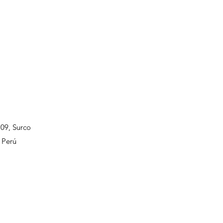
109, Surco
 Perú