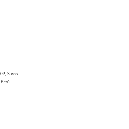
109, Surco
 Perú