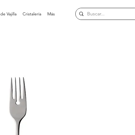
e Vajilla
Cristalería
Más