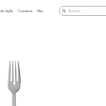
e Vajilla
Cristalería
Más