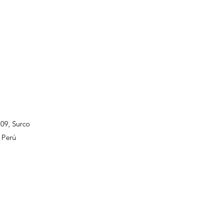
109, Surco
 Perú