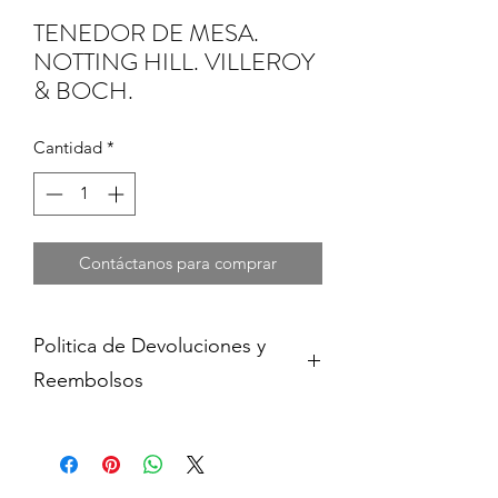
TENEDOR DE MESA.
NOTTING HILL. VILLEROY
& BOCH.
Cantidad
*
Contáctanos para comprar
Politica de Devoluciones y
Reembolsos
Cambios y devoluciones dentro de 15
dias de haber adquirido contra
presentacion del comprobante de