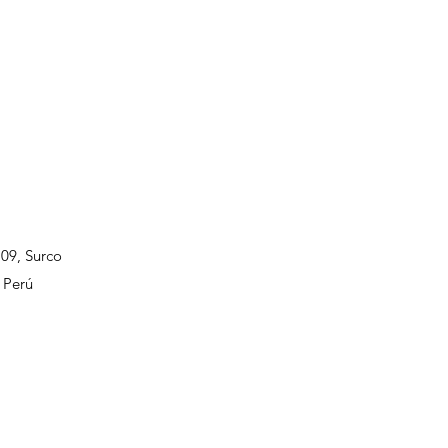
109, Surco
 Perú