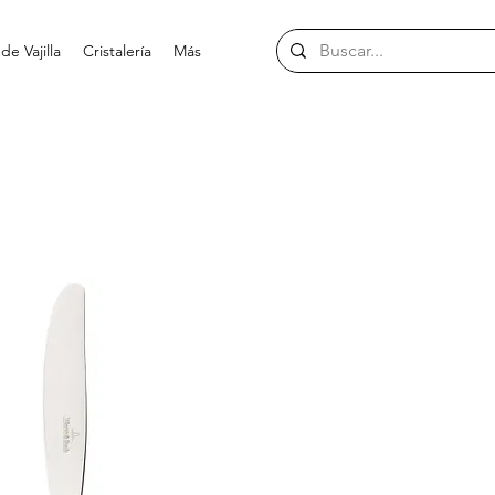
e Vajilla
Cristalería
Más