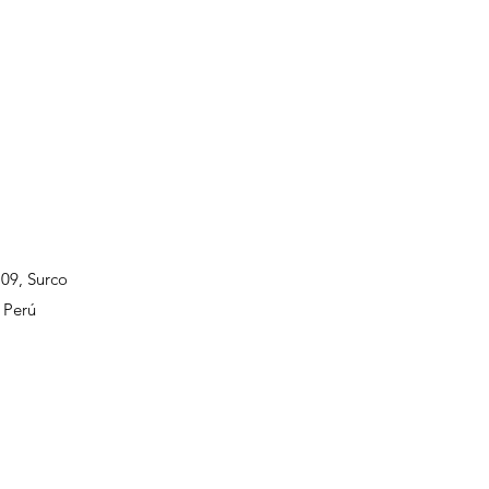
109, Surco
 Perú