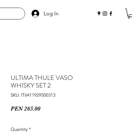
Log In
ULTIMA THULE VASO
WHISKY SET 2
SKU: IT6411929500313
Price
PEN 265.00
Quantity
*