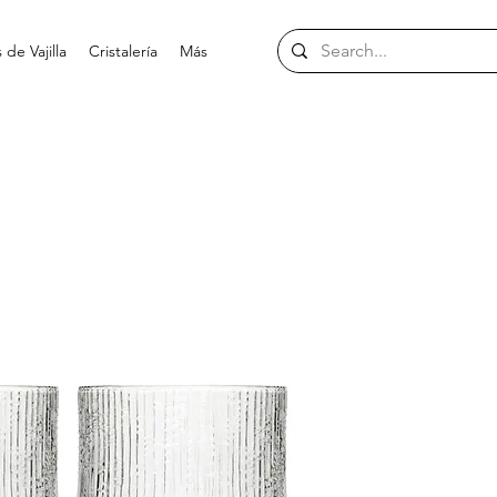
de Vajilla
Cristalería
Más