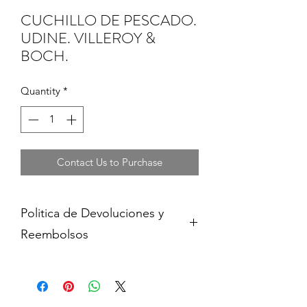
CUCHILLO DE PESCADO.
UDINE. VILLEROY &
BOCH.
Quantity
*
Contact Us to Purchase
Politica de Devoluciones y
Reembolsos
Cambios y devoluciones dentro de 15
dias de haber adquirido contra
presentacion del comprobante de