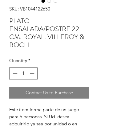
SKU: VB1044122650
PLATO
ENSALADA/POSTRE 22
CM. ROYAL. VILLEROY &
BOCH
Quantity
*
Contact Us to Purchase
Este item forma parte de un juego 
para 6 personas. Si Ud. desea 
adquirirlo ya sea por unidad o en 
juego completo, por favor cont?ctenos 
para informarse de su disponibilidad y 