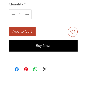
Quantity
*
Add to Cart
Buy Now