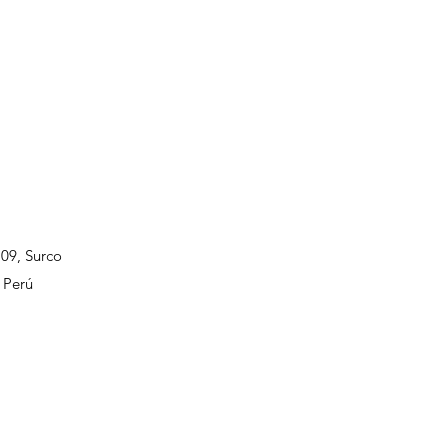
109, Surco
 Perú