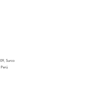
109, Surco
 Perú