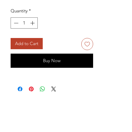
Quantity
*
Add to Cart
Buy Now