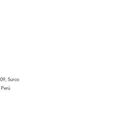
109, Surco
 Perú