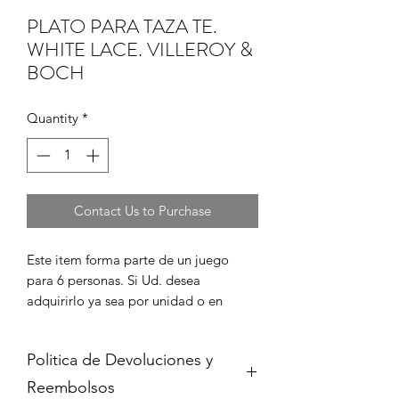
PLATO PARA TAZA TE.
WHITE LACE. VILLEROY &
BOCH
Quantity
*
Contact Us to Purchase
Este item forma parte de un juego 
para 6 personas. Si Ud. desea 
adquirirlo ya sea por unidad o en 
juego completo, por favor cont?ctenos 
para informarse de su disponibilidad y 
Politica de Devoluciones y
para coordinar la compra en caso de 
que est? disponible.
Reembolsos