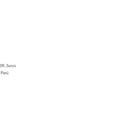
109, Surco
 Perú