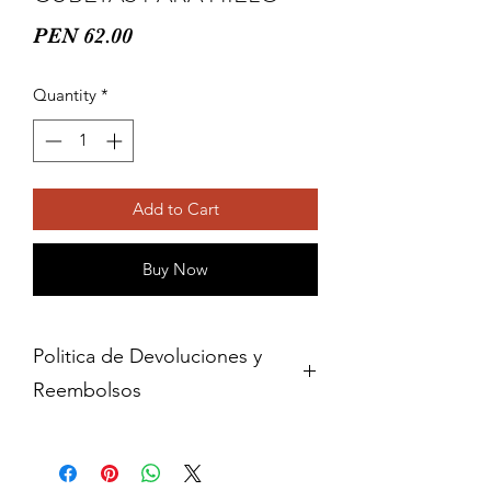
Price
PEN 62.00
Quantity
*
Add to Cart
Buy Now
Politica de Devoluciones y
Reembolsos
Cambios y devoluciones dentro de 15
dias de haber adquirido contra
presentacion del comprobante de