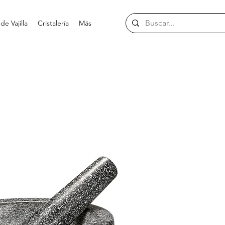
e Vajilla
Cristalería
Más