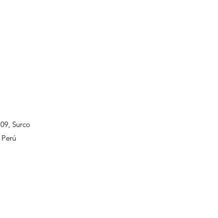
109, Surco
 Perú