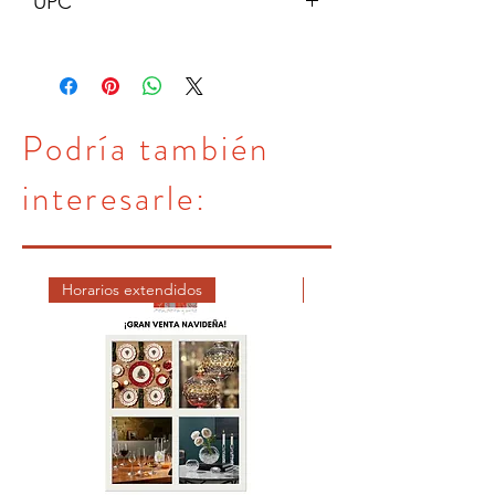
UPC
#667880906138
Podría también
interesarle:
Horarios extendidos
DICIEMBRE