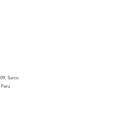
109, Surco
 Perú