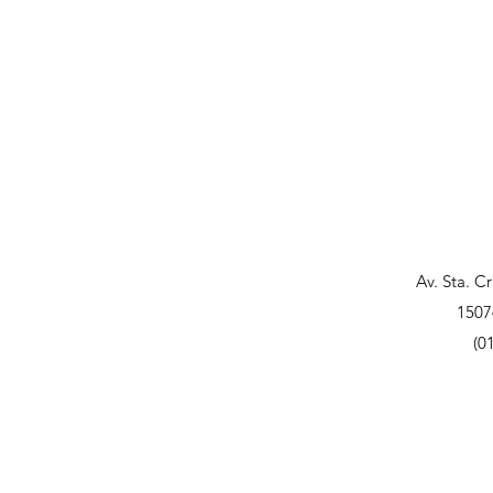
Av. Sta. C
1507
(0