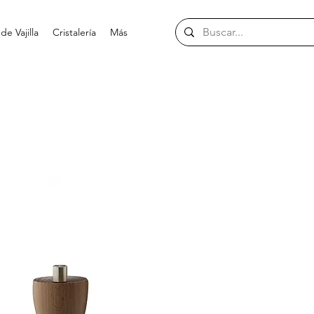
e Vajilla
Cristalería
Más