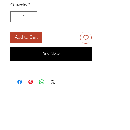
Quantity
*
Add to Cart
Buy Now