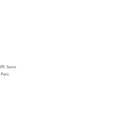
109, Surco
 Perú