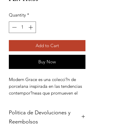
Quantity
*
Add to Cart
Buy Now
Modern Grace es una colecci?n de 
porcelana inspirada en las tendencias 
contempor?neas que promueven el 
blanco puro y las formas simples. 
Preparado sin decoraciones, incre?
Politica de Devoluciones y
blemente elegante, inspirado en la d?
cada de 1960, fascina con un estilo 
Reembolsos
impecable y una belleza cl?sica. 