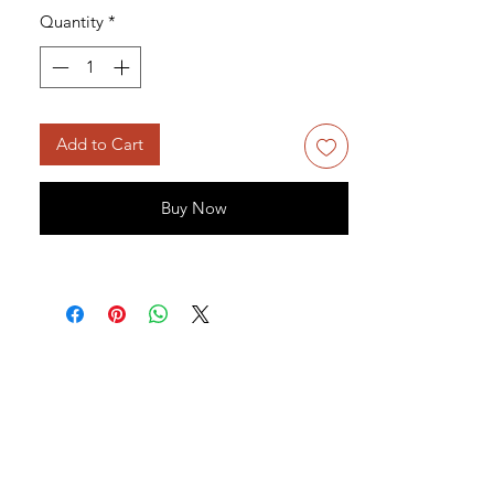
Quantity
*
Add to Cart
Buy Now