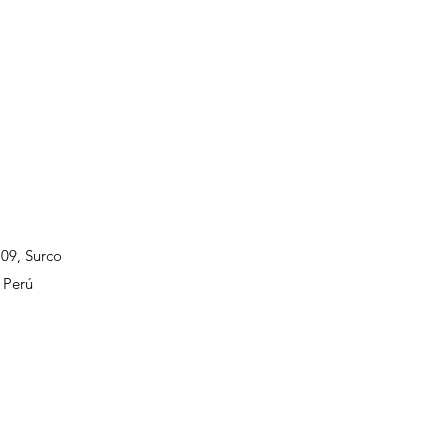
109, Surco
 Perú