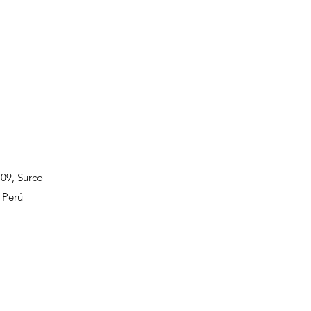
109, Surco
 Perú