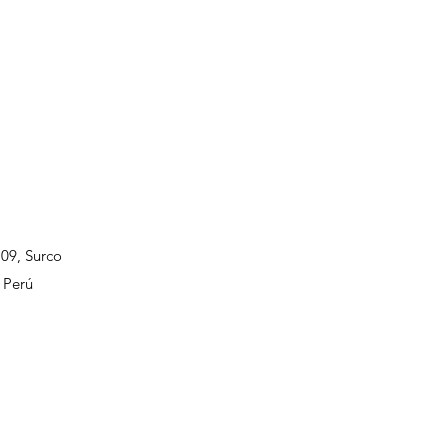
109, Surco
 Perú