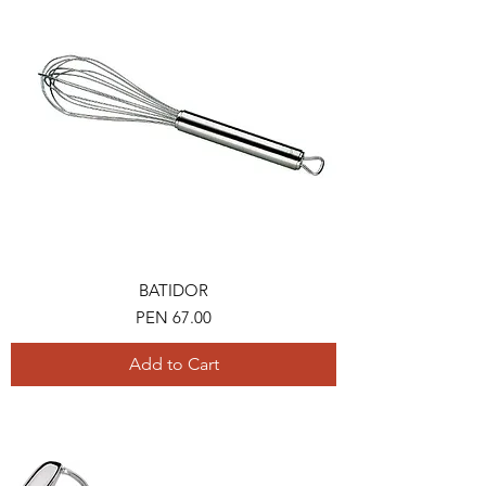
BATIDOR
Price
PEN 67.00
Add to Cart