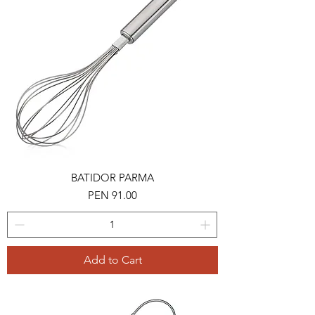
BATIDOR PARMA
Price
PEN 91.00
Add to Cart