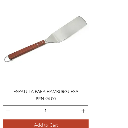
ESPATULA PARA HAMBURGUESA
Price
PEN 94.00
Add to Cart