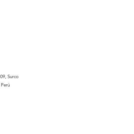
109, Surco
 Perú