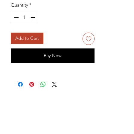
Quantity
*
Add to Cart
Buy Now