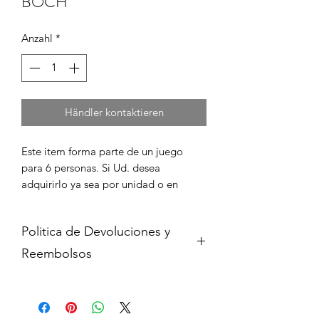
BOCH
Anzahl
*
Händler kontaktieren
Este item forma parte de un juego 
para 6 personas. Si Ud. desea 
adquirirlo ya sea por unidad o en 
juego completo, por favor cont?ctenos 
para informarse de su disponibilidad y 
Politica de Devoluciones y
para coordinar la compra en caso de 
que est? disponible.
Reembolsos
Cambios y devoluciones dentro de 15
dias de haber adquirido contra
presentacion del comprobante de